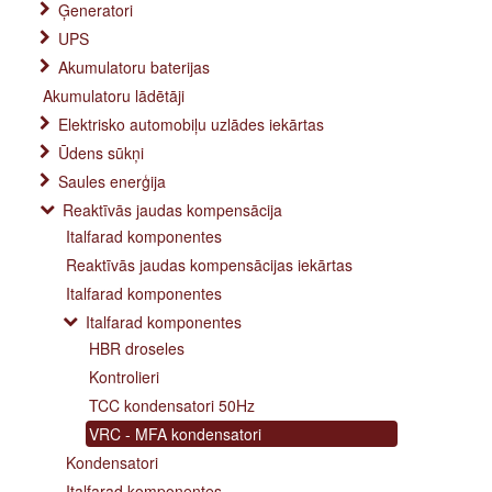
Ģeneratori
UPS
Akumulatoru baterijas
Akumulatoru lādētāji
Elektrisko automobiļu uzlādes iekārtas
Ūdens sūkņi
Saules enerģija
Reaktīvās jaudas kompensācija
Italfarad komponentes
Reaktīvās jaudas kompensācijas iekārtas
Italfarad komponentes
Italfarad komponentes
HBR droseles
Kontrolieri
TCC kondensatori 50Hz
VRC - MFA kondensatori
Kondensatori
Italfarad komponentes