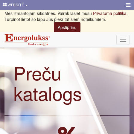
WEBSITE
Mēs izmantojam sīkdatnes. Vairāk lasiet mūsu
Privātuma politikā
.
Turpinot lietot šo lapu Jūs piekrītat šiem noteikumiem.
Apstiprinu
Toggl
navig
Preču
katalogs