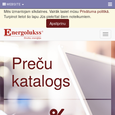
WEBSITE
Mēs izmantojam sīkdatnes. Vairāk lasiet mūsu
Privātuma politikā
.
Turpinot lietot šo lapu Jūs piekrītat šiem noteikumiem.
Apstiprinu
Toggl
navig
Preču
katalogs