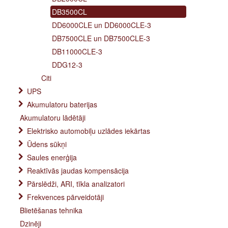
DB3500CL
DD6000CLE un DD6000CLE-3
DB7500CLE un DB7500CLE-3
DB11000CLE-3
DDG12-3
Citi
UPS
Akumulatoru baterijas
Akumulatoru lādētāji
Elektrisko automobiļu uzlādes iekārtas
Ūdens sūkņi
Saules enerģija
Reaktīvās jaudas kompensācija
Pārslēdži, ARI, tīkla analizatori
Frekvences pārveidotāji
Blietēšanas tehnika
Dzinēji