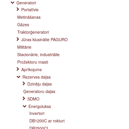
Ģeneratori
Portatīvie
Metināšanas
Gāzes
Traktorģeneratori
Jūras klusinātie PAGURO
Militārie
Stacionārie, industriālie
Prožektoru masti
Aprīkojums
Rezerves daļas
Dzinēju daļas
Ģeneratoru daļas
SDMO
Energolukss
Invertori
DB1200C ar rokturi
DB2500CL