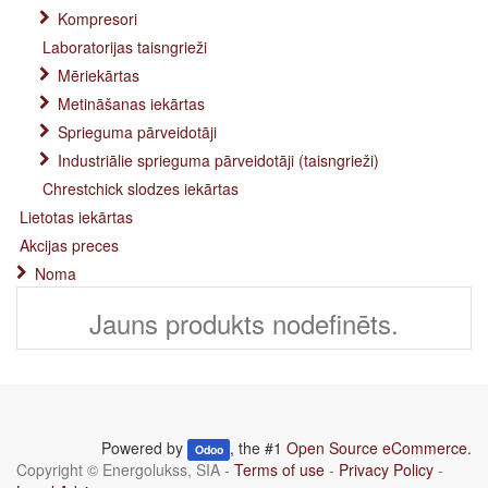
Kompresori
Laboratorijas taisngrieži
Mēriekārtas
Metināšanas iekārtas
Sprieguma pārveidotāji
Industriālie sprieguma pārveidotāji (taisngrieži)
Chrestchick slodzes iekārtas
Lietotas iekārtas
Akcijas preces
Noma
Jauns produkts nodefinēts.
Powered by
, the #1
Open Source eCommerce
.
Odoo
Copyright ©
Energolukss, SIA
-
Terms of use
-
Privacy Policy
-