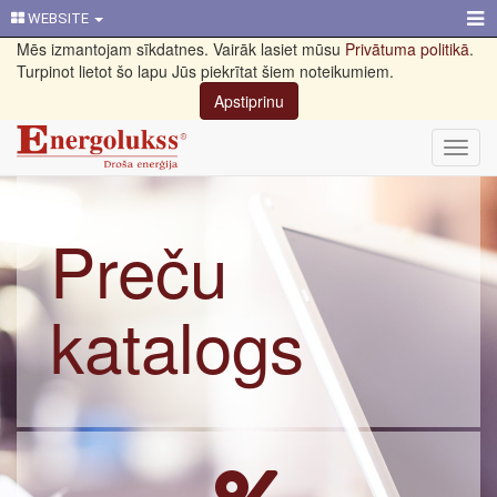
WEBSITE
Mēs izmantojam sīkdatnes. Vairāk lasiet mūsu
Privātuma politikā
.
Turpinot lietot šo lapu Jūs piekrītat šiem noteikumiem.
Apstiprinu
Toggl
navig
Preču
katalogs