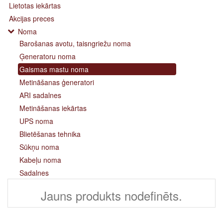
Lietotas iekārtas
Akcijas preces
Noma
Barošanas avotu, taisngriežu noma
Ģeneratoru noma
Gaismas mastu noma
Metināšanas ģeneratori
ARI sadalnes
Metināšanas iekārtas
UPS noma
Blietēšanas tehnika
Sūkņu noma
Kabeļu noma
Sadalnes
Jauns produkts nodefinēts.