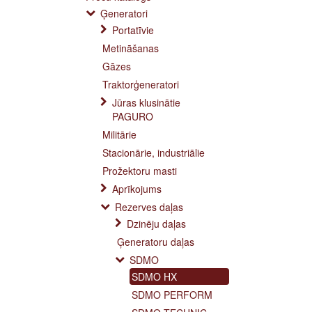
Ģeneratori
Portatīvie
Metināšanas
Gāzes
Traktorģeneratori
Jūras klusinātie
PAGURO
Militārie
Stacionārie, industriālie
Prožektoru masti
Aprīkojums
Rezerves daļas
Dzinēju daļas
Ģeneratoru daļas
SDMO
SDMO HX
SDMO PERFORM