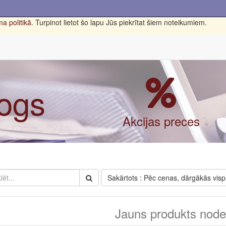
a politikā
. Turpinot lietot šo lapu Jūs piekrītat šiem noteikumiem.
logs
Akcijas preces
Sakārtots : Pēc cenas, dārgākās visp
Jauns produkts nodef