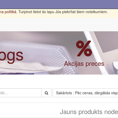
a politikā
. Turpinot lietot šo lapu Jūs piekrītat šiem noteikumiem.
logs
Akcijas preces
Sakārtots : Pēc cenas, dārgākās visp
Jauns produkts nodef