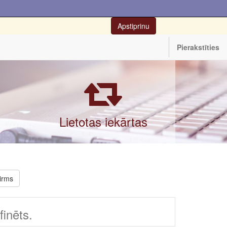
Apstiprinu
Pierakstīties
Lietotas iekārtas
irms
inēts.