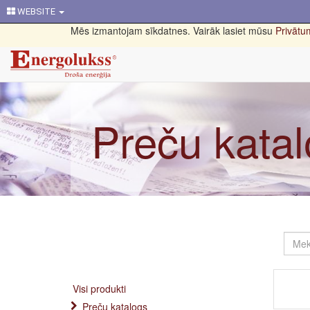
WEBSITE
Mēs izmantojam sīkdatnes. Vairāk lasiet mūsu
Privātum
Preču kata
Visi produkti
Preču katalogs