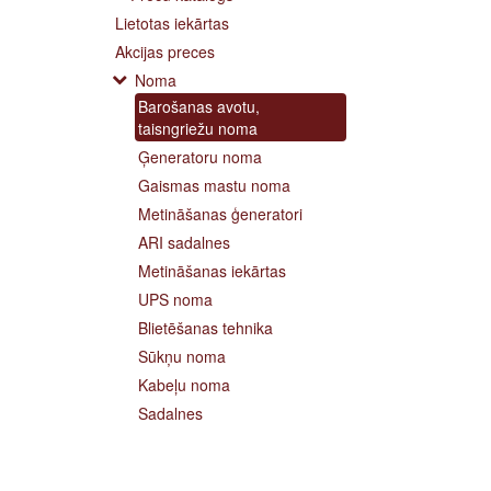
Lietotas iekārtas
Akcijas preces
Noma
Barošanas avotu,
taisngriežu noma
Ģeneratoru noma
Gaismas mastu noma
Metināšanas ģeneratori
ARI sadalnes
Metināšanas iekārtas
UPS noma
Blietēšanas tehnika
Sūkņu noma
Kabeļu noma
Sadalnes