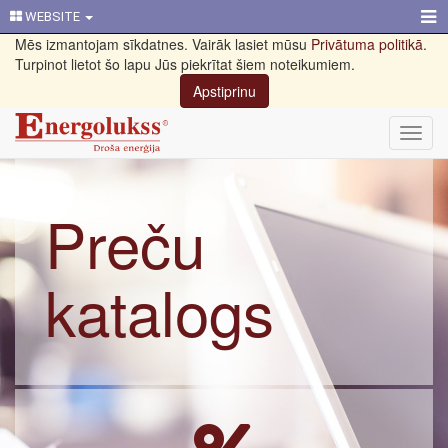
WEBSITE
Mēs izmantojam sīkdatnes. Vairāk lasiet mūsu
Privātuma politikā
.
Turpinot lietot šo lapu Jūs piekrītat šiem noteikumiem.
Apstiprinu
Toggl
navig
Preču
katalogs