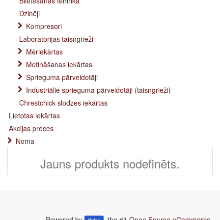
Blietēšanas tehnika
Dzinēji
Kompresori
Laboratorijas taisngrieži
Mēriekārtas
Metināšanas iekārtas
Sprieguma pārveidotāji
Industriālie sprieguma pārveidotāji (taisngrieži)
Chrestchick slodzes iekārtas
Lietotas iekārtas
Akcijas preces
Noma
Jauns produkts nodefinēts.
Powered by
, the #1
Open Source eCommerce
.