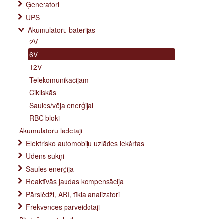
Ģeneratori
UPS
Akumulatoru baterijas
2V
6V
12V
Telekomunikācijām
Cikliskās
Saules/vēja enerģijai
RBC bloki
Akumulatoru lādētāji
Elektrisko automobiļu uzlādes iekārtas
Ūdens sūkņi
Saules enerģija
Reaktīvās jaudas kompensācija
Pārslēdži, ARI, tīkla analizatori
Frekvences pārveidotāji