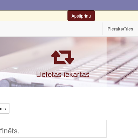
Apstiprinu
Pierakstīties
Lietotas iekārtas
rms
inēts.