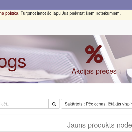
a politikā
. Turpinot lietot šo lapu Jūs piekrītat šiem noteikumiem.
logs
Akcijas preces
Sakārtots : Pēc cenas, lētākās vispi
Jauns produkts nodef