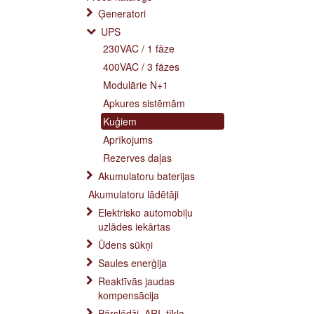
Ģeneratori
UPS
230VAC / 1 fāze
400VAC / 3 fāzes
Modulārie N+1
Apkures sistēmām
Kuģiem
Aprīkojums
Rezerves daļas
Akumulatoru baterijas
Akumulatoru lādētāji
Elektrisko automobiļu
uzlādes iekārtas
Ūdens sūkņi
Saules enerģija
Reaktīvās jaudas
kompensācija
Pārslēdži, ARI, tīkla