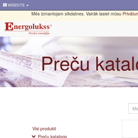
WEBSITE
Mēs izmantojam sīkdatnes. Vairāk lasiet mūsu
Privātum
Preču kata
Visi produkti
Preču katalogs