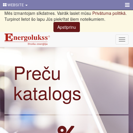
WEBSITE
Mēs izmantojam sīkdatnes. Vairāk lasiet mūsu
Privātuma politikā
.
Turpinot lietot šo lapu Jūs piekrītat šiem noteikumiem.
Apstiprinu
Toggl
navig
Preču
katalogs