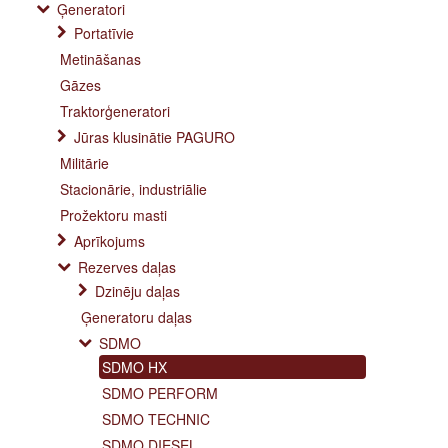
Ģeneratori
Portatīvie
Metināšanas
Gāzes
Traktorģeneratori
Jūras klusinātie PAGURO
Militārie
Stacionārie, industriālie
Prožektoru masti
Aprīkojums
Rezerves daļas
Dzinēju daļas
Ģeneratoru daļas
SDMO
SDMO HX
SDMO PERFORM
SDMO TECHNIC
SDMO DIESEL