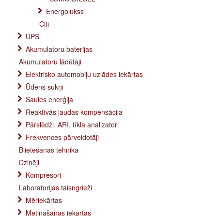
Energolukss
Citi
UPS
Akumulatoru baterijas
Akumulatoru lādētāji
Elektrisko automobiļu uzlādes iekārtas
Ūdens sūkņi
Saules enerģija
Reaktīvās jaudas kompensācija
Pārslēdži, ARI, tīkla analizatori
Frekvences pārveidotāji
Blietēšanas tehnika
Dzinēji
Kompresori
Laboratorijas taisngrieži
Mēriekārtas
Metināšanas iekārtas