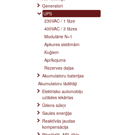
Ģeneratori
UPS
230VAC / 1 fāze
400VAC / 3 fāzes
Modulārie N+1
Apkures sistēmām
Kuģiem
Aprīkojums
Rezerves daļas
Akumulatoru baterijas
Akumulatoru lādētāji
Elektrisko automobiļu
uzlādes iekārtas
Ūdens sūkņi
Saules enerģija
Reaktīvās jaudas
kompensācija
Pārslēdži, ARI, tīkla