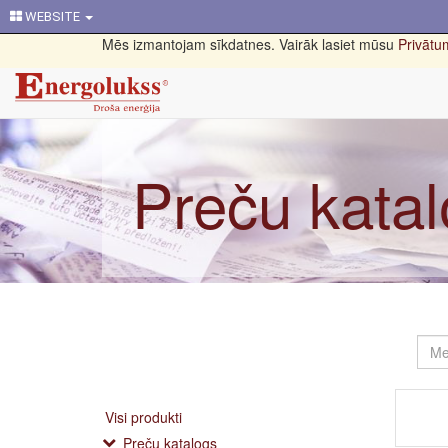
WEBSITE
Mēs izmantojam sīkdatnes. Vairāk lasiet mūsu
Privātum
Preču kata
Visi produkti
Preču katalogs