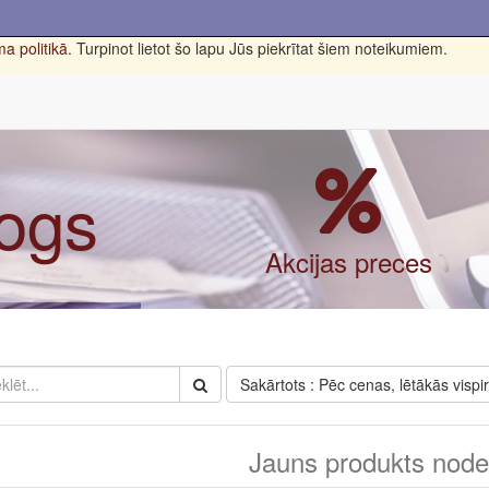
a politikā
. Turpinot lietot šo lapu Jūs piekrītat šiem noteikumiem.
logs
Akcijas preces
Sakārtots : Pēc cenas, lētākās vispi
Jauns produkts nodef