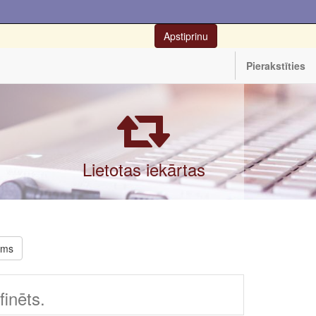
Apstiprinu
Pierakstīties
Lietotas iekārtas
rms
inēts.