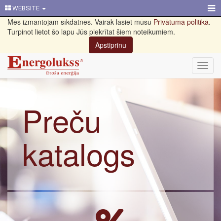
WEBSITE
Mēs izmantojam sīkdatnes. Vairāk lasiet mūsu
Privātuma politikā
.
Turpinot lietot šo lapu Jūs piekrītat šiem noteikumiem.
Apstiprinu
Toggl
navig
Preču
katalogs