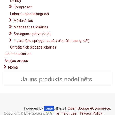
Dzinēji
Kompresori
Laboratorijas taisngrieži
Mēriekārtas
Metināšanas iekārtas
Sprieguma pārveidotāji
Industriālie sprieguma pārveidotāji (taisngrieži)
Chrestchick slodzes iekārtas
Lietotas iekārtas
Akcijas preces
Noma
Jauns produkts nodefinēts.
Powered by
, the #1
Open Source eCommerce
.
Odoo
Copyright ©
Energolukss, SIA
-
Terms of use
-
Privacy Policy
-