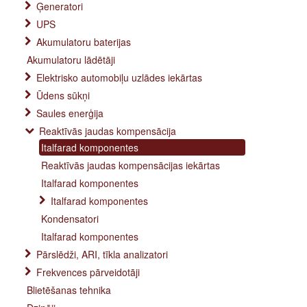
Ģeneratori
UPS
Akumulatoru baterijas
Akumulatoru lādētāji
Elektrisko automobiļu uzlādes iekārtas
Ūdens sūkņi
Saules enerģija
Reaktīvās jaudas kompensācija
Italfarad komponentes
Reaktīvās jaudas kompensācijas iekārtas
Italfarad komponentes
Italfarad komponentes
Kondensatori
Italfarad komponentes
Pārslēdži, ARI, tīkla analizatori
Frekvences pārveidotāji
Blietēšanas tehnika