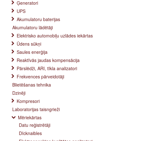
Ģeneratori
UPS
Akumulatoru baterijas
Akumulatoru lādētāji
Elektrisko automobiļu uzlādes iekārtas
Ūdens sūkņi
Saules enerģija
Reaktīvās jaudas kompensācija
Pārslēdži, ARI, tīkla analizatori
Frekvences pārveidotāji
Blietēšanas tehnika
Dzinēji
Kompresori
Laboratorijas taisngrieži
Mēriekārtas
Datu reģistrētāji
Dīcknaibles