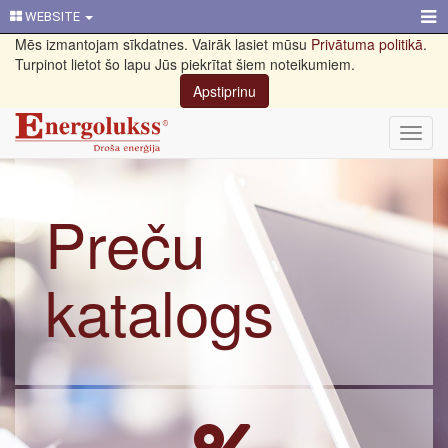
WEBSITE
Mēs izmantojam sīkdatnes. Vairāk lasiet mūsu
Privātuma politikā
.
Turpinot lietot šo lapu Jūs piekrītat šiem noteikumiem.
Apstiprinu
Toggl
navig
Preču
katalogs