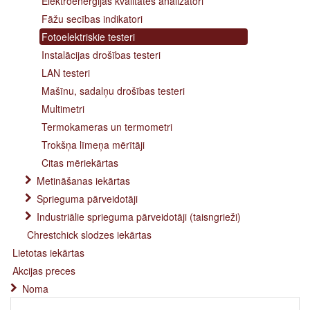
Elektroenerģijas kvalitātes analizatori
Fāžu secības indikatori
Fotoelektriskie testeri
Instalācijas drošības testeri
LAN testeri
Mašīnu, sadalņu drošības testeri
Multimetri
Termokameras un termometri
Trokšņa līmeņa mērītāji
Citas mēriekārtas
Metināšanas iekārtas
Sprieguma pārveidotāji
Industriālie sprieguma pārveidotāji (taisngrieži)
Chrestchick slodzes iekārtas
Lietotas iekārtas
Akcijas preces
Noma