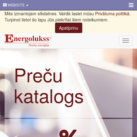
WEBSITE
Mēs izmantojam sīkdatnes. Vairāk lasiet mūsu
Privātuma politikā
.
Turpinot lietot šo lapu Jūs piekrītat šiem noteikumiem.
Apstiprinu
Toggl
navig
Preču
katalogs