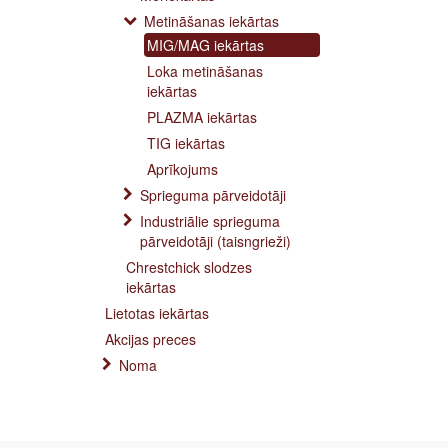
Metināšanas iekārtas
MIG/MAG iekārtas
Loka metināšanas
iekārtas
PLAZMA iekārtas
TIG iekārtas
Aprīkojums
Sprieguma pārveidotāji
Industriālie sprieguma
pārveidotāji (taisngrieži)
Chrestchick slodzes
iekārtas
Lietotas iekārtas
Akcijas preces
Noma