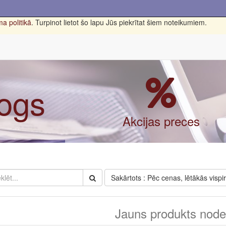
a politikā
. Turpinot lietot šo lapu Jūs piekrītat šiem noteikumiem.
logs
Akcijas preces
Sakārtots : Pēc cenas, lētākās vispi
Jauns produkts nodef