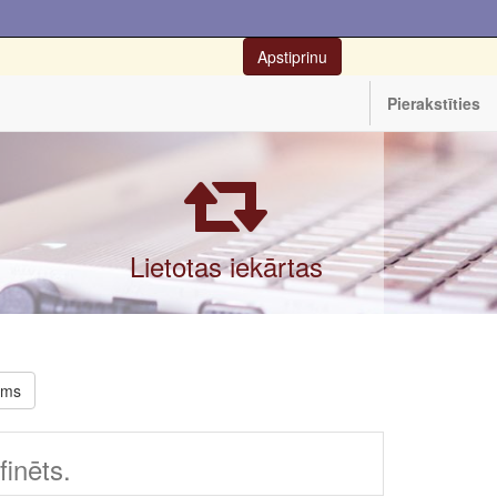
Apstiprinu
Pierakstīties
Lietotas iekārtas
rms
inēts.