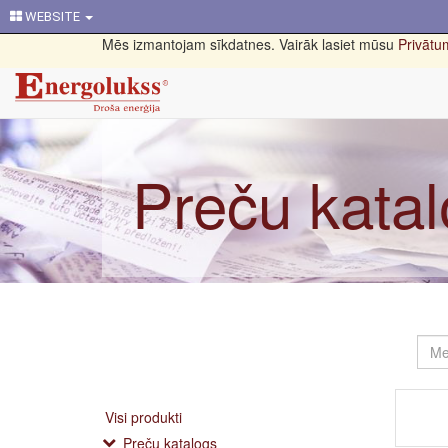
WEBSITE
Mēs izmantojam sīkdatnes. Vairāk lasiet mūsu
Privātum
Preču kata
Visi produkti
Preču katalogs