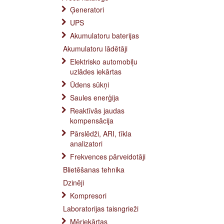
Ģeneratori
UPS
Akumulatoru baterijas
Akumulatoru lādētāji
Elektrisko automobiļu
uzlādes iekārtas
Ūdens sūkņi
Saules enerģija
Reaktīvās jaudas
kompensācija
Pārslēdži, ARI, tīkla
analizatori
Frekvences pārveidotāji
Blietēšanas tehnika
Dzinēji
Kompresori
Laboratorijas taisngrieži
Mēriekārtas