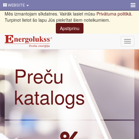
WEBSITE
Mēs izmantojam sīkdatnes. Vairāk lasiet mūsu
Privātuma politikā
.
Turpinot lietot šo lapu Jūs piekrītat šiem noteikumiem.
Apstiprinu
Toggl
navig
Preču
katalogs