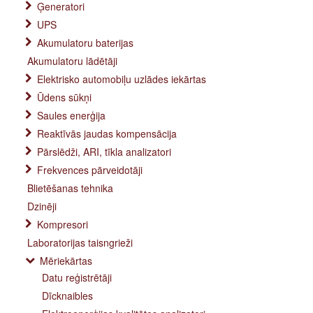
Ģeneratori
UPS
Akumulatoru baterijas
Akumulatoru lādētāji
Elektrisko automobiļu uzlādes iekārtas
Ūdens sūkņi
Saules enerģija
Reaktīvās jaudas kompensācija
Pārslēdži, ARI, tīkla analizatori
Frekvences pārveidotāji
Blietēšanas tehnika
Dzinēji
Kompresori
Laboratorijas taisngrieži
Mēriekārtas
Datu reģistrētāji
Dīcknaibles