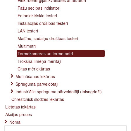
Elektroenerģijas kvalitātes analizatori
Fāžu secības indikatori
Fotoelektriskie testeri
Instalācijas drošības testeri
LAN testeri
Mašīnu, sadalņu drošības testeri
Multimetri
Termokameras un termometri
Trokšņa līmeņa mērītāji
Citas mēriekārtas
Metināšanas iekārtas
Sprieguma pārveidotāji
Industriālie sprieguma pārveidotāji (taisngrieži)
Chrestchick slodzes iekārtas
Lietotas iekārtas
Akcijas preces
Noma