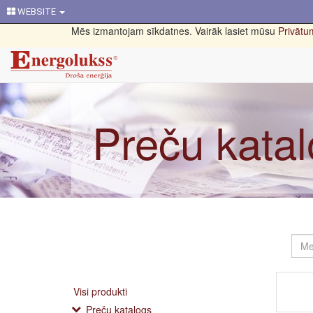
WEBSITE
Mēs izmantojam sīkdatnes. Vairāk lasiet mūsu
Privātum
Preču kata
Visi produkti
Preču katalogs