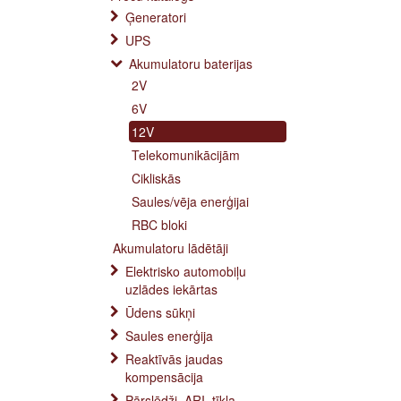
Ģeneratori
UPS
Akumulatoru baterijas
2V
6V
12V
Telekomunikācijām
Cikliskās
Saules/vēja enerģijai
RBC bloki
Akumulatoru lādētāji
Elektrisko automobiļu
uzlādes iekārtas
Ūdens sūkņi
Saules enerģija
Reaktīvās jaudas
kompensācija
Pārslēdži, ARI, tīkla