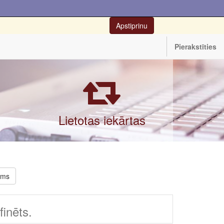
Apstiprinu
Pierakstīties
Lietotas iekārtas
rms
inēts.