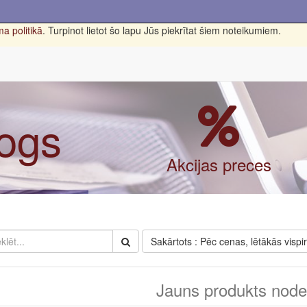
a politikā
. Turpinot lietot šo lapu Jūs piekrītat šiem noteikumiem.
logs
Akcijas preces
Sakārtots : Pēc cenas, lētākās vispi
Jauns produkts nodef