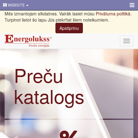
WEBSITE
Mēs izmantojam sīkdatnes. Vairāk lasiet mūsu
Privātuma politikā
.
Turpinot lietot šo lapu Jūs piekrītat šiem noteikumiem.
Apstiprinu
Toggl
navig
Preču
katalogs