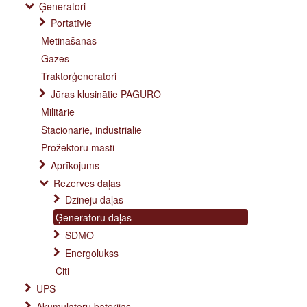
Ģeneratori
Portatīvie
Metināšanas
Gāzes
Traktorģeneratori
Jūras klusinātie PAGURO
Militārie
Stacionārie, industriālie
Prožektoru masti
Aprīkojums
Rezerves daļas
Dzinēju daļas
Ģeneratoru daļas
SDMO
Energolukss
Citi
UPS
Akumulatoru baterijas