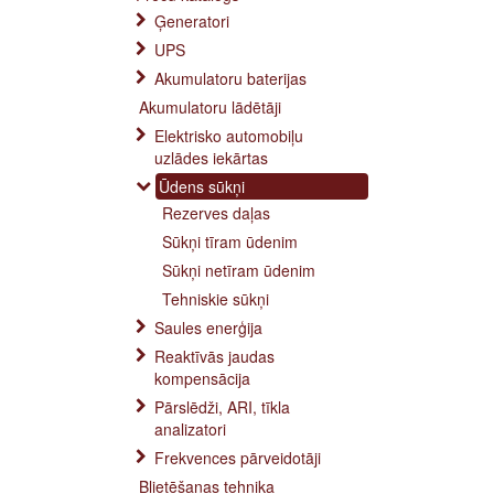
Ģeneratori
UPS
Akumulatoru baterijas
Akumulatoru lādētāji
Elektrisko automobiļu
uzlādes iekārtas
Ūdens sūkņi
Rezerves daļas
Sūkņi tīram ūdenim
Sūkņi netīram ūdenim
Tehniskie sūkņi
Saules enerģija
Reaktīvās jaudas
kompensācija
Pārslēdži, ARI, tīkla
analizatori
Frekvences pārveidotāji
Blietēšanas tehnika