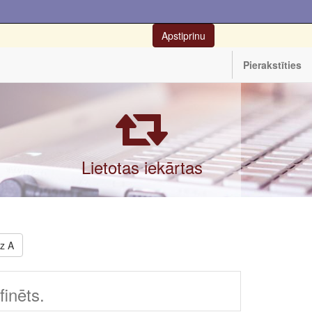
Apstiprinu
Pierakstīties
Lietotas iekārtas
dz A
inēts.