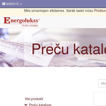
WEBSITE
Mēs izmantojam sīkdatnes. Vairāk lasiet mūsu
Privātum
Preču kata
Visi produkti
Preču katalogs