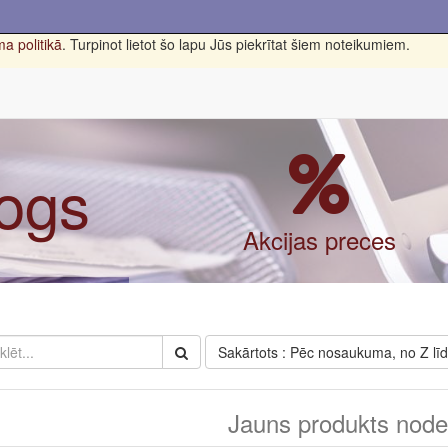
a politikā
. Turpinot lietot šo lapu Jūs piekrītat šiem noteikumiem.
logs
Akcijas preces
Sakārtots : Pēc nosaukuma, no Z lī
Jauns produkts nodef