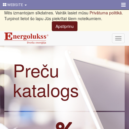
WEBSITE
Mēs izmantojam sīkdatnes. Vairāk lasiet mūsu
Privātuma politikā
.
Turpinot lietot šo lapu Jūs piekrītat šiem noteikumiem.
Apstiprinu
Toggl
navig
Preču
katalogs