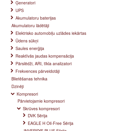
Ģeneratori
UPS
Akumulatoru baterijas
Akumulatoru lādētāji
Elektrisko automobiļu uzlādes iekārtas
Ūdens sūkņi
Saules enerģija
Reaktīvās jaudas kompensācija
Pārslēdži, ARI, tīkla analizatori
Frekvences pārveidotāji
Blietēšanas tehnika
Dzinēji
Kompresori
Pārvietojamie kompresori
Skrūves kompresori
DVK Sērija
EAGLE H Oil-Free Sērija
INVERSYS PLUS Sērija