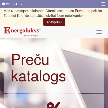
WEBSITE
Mēs izmantojam sīkdatnes. Vairāk lasiet mūsu
Privātuma politikā
.
Turpinot lietot šo lapu Jūs piekrītat šiem noteikumiem.
Apstiprinu
Toggl
navig
Preču
katalogs