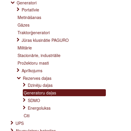
Ģeneratori
Portatīvie
Metināšanas
Gāzes
Traktorģeneratori
Jūras klusinātie PAGURO
Militārie
Stacionārie, industriālie
Prožektoru masti
Aprīkojums
Rezerves daļas
Dzinēju daļas
Ģeneratoru daļas
SDMO
Energolukss
Citi
UPS
Akumulatoru baterijas