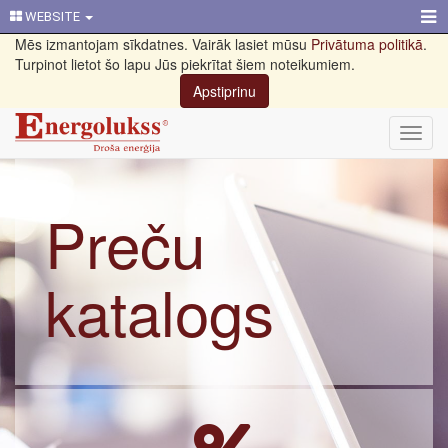
WEBSITE
Mēs izmantojam sīkdatnes. Vairāk lasiet mūsu
Privātuma politikā
.
Turpinot lietot šo lapu Jūs piekrītat šiem noteikumiem.
Apstiprinu
Toggl
navig
Preču
katalogs