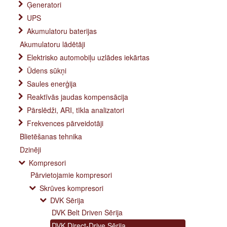
Ģeneratori
UPS
Akumulatoru baterijas
Akumulatoru lādētāji
Elektrisko automobiļu uzlādes iekārtas
Ūdens sūkņi
Saules enerģija
Reaktīvās jaudas kompensācija
Pārslēdži, ARI, tīkla analizatori
Frekvences pārveidotāji
Blietēšanas tehnika
Dzinēji
Kompresori
Pārvietojamie kompresori
Skrūves kompresori
DVK Sērija
DVK Belt Driven Sērija
DVK Direct-Drive Sērija