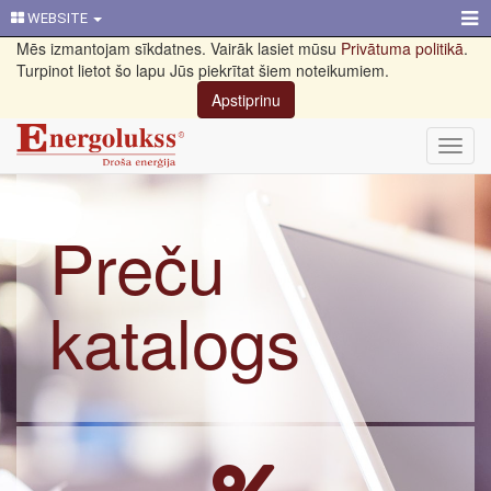
WEBSITE
Mēs izmantojam sīkdatnes. Vairāk lasiet mūsu
Privātuma politikā
.
Turpinot lietot šo lapu Jūs piekrītat šiem noteikumiem.
Apstiprinu
Toggl
navig
Preču
katalogs