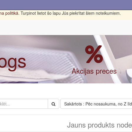
a politikā
. Turpinot lietot šo lapu Jūs piekrītat šiem noteikumiem.
logs
Akcijas preces
Sakārtots : Pēc nosaukuma, no Z lī
Jauns produkts nodef