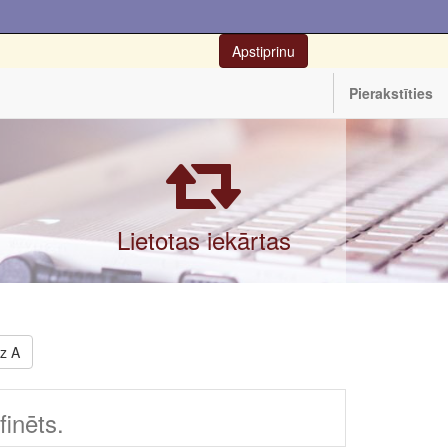
Apstiprinu
Pierakstīties
Lietotas iekārtas
dz A
inēts.