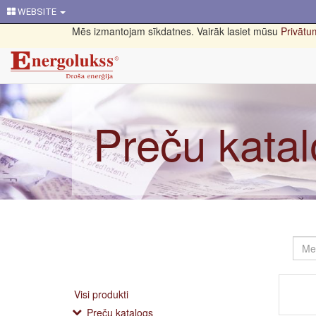
WEBSITE
Mēs izmantojam sīkdatnes. Vairāk lasiet mūsu
Privātum
Preču kata
Visi produkti
Preču katalogs