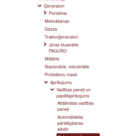
Ģeneratori
Portatīvie
Metināšanas
Gāzes
Traktorģeneratori
Jūras klusinātie
PAGURO
Militārie
Stacionārie, industriālie
Prožektoru masti
Aprīkojums
Vadības paneļi un
papildaprīkojums
Attālinātas vadības
paneļi
Automātiskās
pārslēgšanas
slēdži