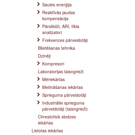
Saules enerģija
Reaktīvās jaudas
kompensācija
Pārslēdži, ARI, tīkla
analizatori
Frekvences pārveidotāji
Blietēšanas tehnika
Dzinēji
Kompresori
Laboratorijas taisngrieži
Mēriekārtas
Metināšanas iekārtas
Sprieguma pārveidotāji
Industriālie sprieguma
pārveidotāji (taisngrieži)
Chrestchick slodzes
iekārtas
Lietotas iekārtas