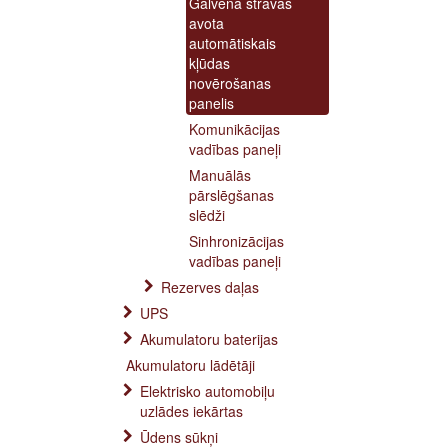
Galvenā strāvas
avota
automātiskais
kļūdas
novērošanas
panelis
Komunikācijas
vadības paneļi
Manuālās
pārslēgšanas
slēdži
Sinhronizācijas
vadības paneļi
Rezerves daļas
UPS
Akumulatoru baterijas
Akumulatoru lādētāji
Elektrisko automobiļu
uzlādes iekārtas
Ūdens sūkņi