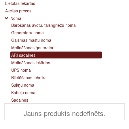
Lietotas iekārtas
Akcijas preces
Noma
Barošanas avotu, taisngriežu noma
Ģeneratoru noma
Gaismas mastu noma
Metināšanas ģeneratori
ARI sadalnes
Metināšanas iekārtas
UPS noma
Blietēšanas tehnika
Sūkņu noma
Kabeļu noma
Sadalnes
Jauns produkts nodefinēts.