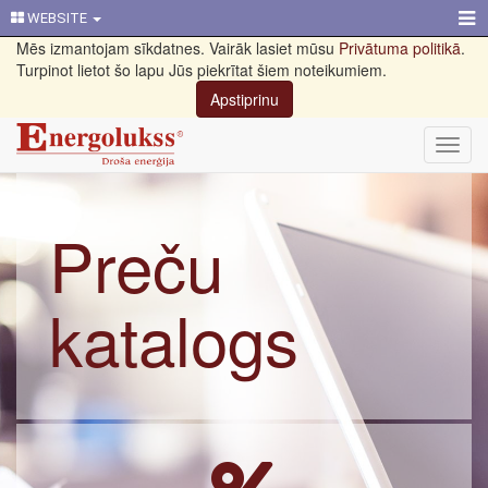
WEBSITE
Mēs izmantojam sīkdatnes. Vairāk lasiet mūsu
Privātuma politikā
.
Turpinot lietot šo lapu Jūs piekrītat šiem noteikumiem.
Apstiprinu
Toggl
navig
Preču
katalogs