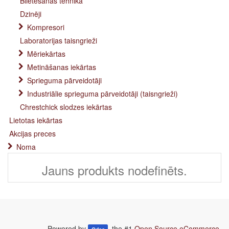
Blietēšanas tehnika
Dzinēji
Kompresori
Laboratorijas taisngrieži
Mēriekārtas
Metināšanas iekārtas
Sprieguma pārveidotāji
Industriālie sprieguma pārveidotāji (taisngrieži)
Chrestchick slodzes iekārtas
Lietotas iekārtas
Akcijas preces
Noma
Jauns produkts nodefinēts.
Powered by
, the #1
Open Source eCommerce
.