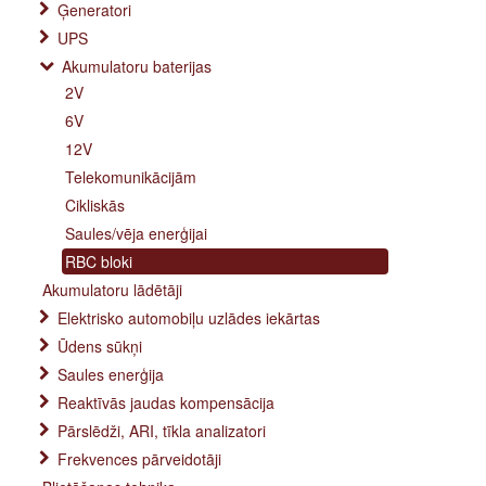
Ģeneratori
UPS
Akumulatoru baterijas
2V
6V
12V
Telekomunikācijām
Cikliskās
Saules/vēja enerģijai
RBC bloki
Akumulatoru lādētāji
Elektrisko automobiļu uzlādes iekārtas
Ūdens sūkņi
Saules enerģija
Reaktīvās jaudas kompensācija
Pārslēdži, ARI, tīkla analizatori
Frekvences pārveidotāji