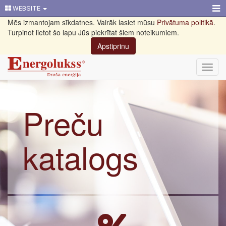
WEBSITE
Mēs izmantojam sīkdatnes. Vairāk lasiet mūsu
Privātuma politikā
.
Turpinot lietot šo lapu Jūs piekrītat šiem noteikumiem.
Apstiprinu
Toggl
navig
Preču
katalogs