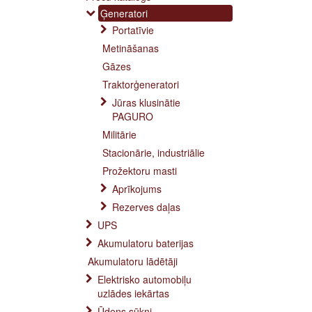
Ģeneratori
Portatīvie
Metināšanas
Gāzes
Traktorģeneratori
Jūras klusinātie
PAGURO
Militārie
Stacionārie, industriālie
Prožektoru masti
Aprīkojums
Rezerves daļas
UPS
Akumulatoru baterijas
Akumulatoru lādētāji
Elektrisko automobiļu
uzlādes iekārtas
Ūdens sūkņi