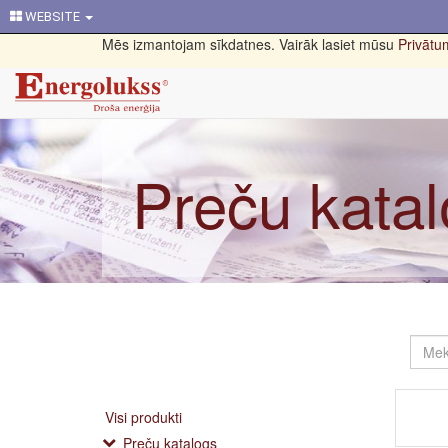
WEBSITE
Mēs izmantojam sīkdatnes. Vairāk lasiet mūsu
Privātum
Preču kata
Visi produkti
Preču katalogs