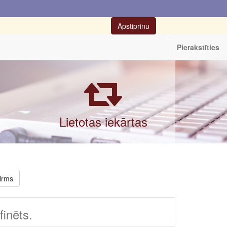
Apstiprinu
Pierakstīties
Lietotas iekārtas
irms
inēts.