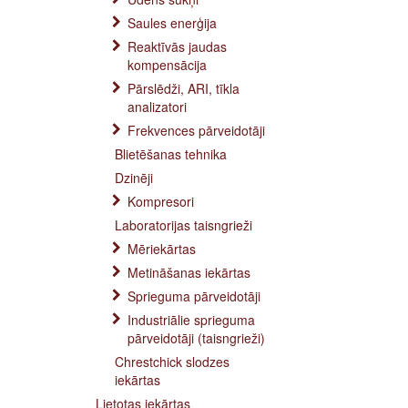
Saules enerģija
Reaktīvās jaudas
kompensācija
Pārslēdži, ARI, tīkla
analizatori
Frekvences pārveidotāji
Blietēšanas tehnika
Dzinēji
Kompresori
Laboratorijas taisngrieži
Mēriekārtas
Metināšanas iekārtas
Sprieguma pārveidotāji
Industriālie sprieguma
pārveidotāji (taisngrieži)
Chrestchick slodzes
iekārtas
Lietotas iekārtas