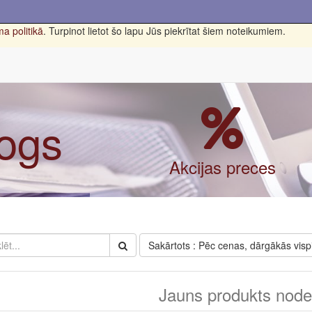
a politikā
. Turpinot lietot šo lapu Jūs piekrītat šiem noteikumiem.
logs
Akcijas preces
Sakārtots : Pēc cenas, dārgākās visp
Jauns produkts nodef