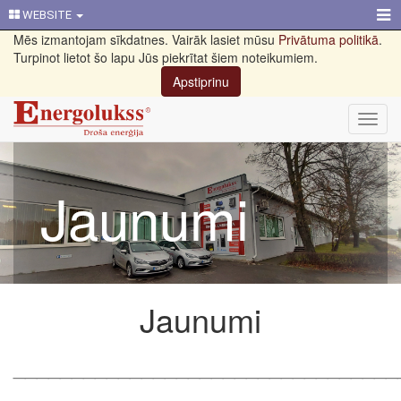
WEBSITE
Mēs izmantojam sīkdatnes. Vairāk lasiet mūsu
Privātuma politikā
.
Turpinot lietot šo lapu Jūs piekrītat šiem noteikumiem.
Apstiprinu
Toggl
navig
Jaunumi
Jaunumi
_________________________________